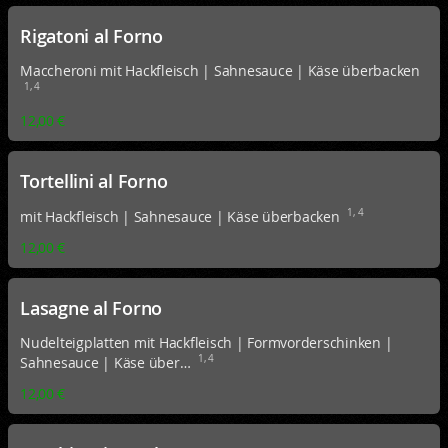
Rigatoni al Forno
Maccheroni mit Hackfleisch | Sahnesauce | Käse überbacken
1, 4
12,00 €
Tortellini al Forno
1, 4
mit Hackfleisch | Sahnesauce | Käse überbacken
12,00 €
Lasagne al Forno
Nudelteigplatten mit Hackfleisch | Formvorderschinken |
1, 4
Sahnesauce | Käse über…
12,00 €